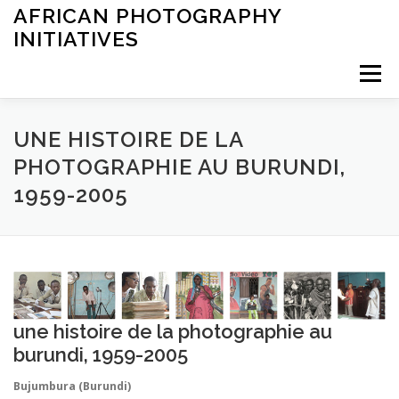
Saltar
AFRICAN PHOTOGRAPHY
al
INITIATIVES
contenido
Menú
INICIO
ARCHIVES
EXHIBITIONS
LEARNING
UNE HISTOIRE DE LA
PHOTOGRAPHIE AU BURUNDI,
OTHER
ABOUT
1959-2005
une histoire de la photographie au
burundi, 1959-2005
Bujumbura (Burundi)