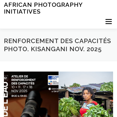
Saltar
AFRICAN PHOTOGRAPHY
al
INITIATIVES
contenido
Menú
INICIO
ARCHIVES
EXHIBITIONS
LEARNING
RENFORCEMENT DES CAPACITÉS
PHOTO. KISANGANI NOV. 2025
OTHER
ABOUT