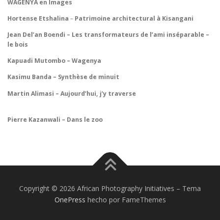
WAGENYA en Images
Hortense Etshalina
–
Patrimoine architectural à Kisangani
Jean Del’an Boendi –
Les transformateurs de l’ami inséparable –
le bois
Kapuadi Mutombo – Wagenya
Kasimu Banda – Synthèse de minuit
Martin Alimasi – Aujourd’hui, j’y traverse
Pierre Kazanwali – Dans le zoo
Copyright © 2026 African Photography Initiatives
–
Tema
OnePress
hecho por FameThemes