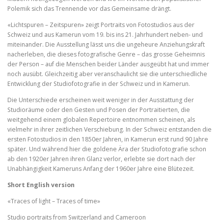
Polemik sich das Trennende vor das Gemeinsame drängt.
«Lichtspuren – Zeitspuren» zeigt Portraits von Fotostudios aus der
Schweiz und aus Kamerun vom 19. bis ins 21. Jahrhundert neben- und
miteinander. Die Ausstellung lässt uns die ungeheure Anziehungskraft
nacherleben, die dieses fotografische Genre – das grosse Geheimnis
der Person – auf die Menschen beider Länder ausgeübt hat und immer
noch ausübt. Gleichzeitig aber veranschaulicht sie die unterschiedliche
Entwicklung der Studiofotografie in der Schweiz und in Kamerun.
Die Unterschiede erscheinen weit weniger in der Ausstattung der
Studioräume oder den Gesten und Posen der Portraitierten, die
weitgehend einem globalen Repertoire entnommen scheinen, als
vielmehr in ihrer zeitlichen Verschiebung. In der Schweiz entstanden die
ersten Fotostudios in den 1850er Jahren, in Kamerun erst rund 90 Jahre
später. Und während hier die goldene Ära der Studiofotografie schon
ab den 1920er Jahren ihren Glanz verlor, erlebte sie dort nach der
Unabhängigkeit Kameruns Anfang der 1960er Jahre eine Blütezeit.
Short English version
«Traces of light – Traces of time»
Studio portraits from Switzerland and Cameroon