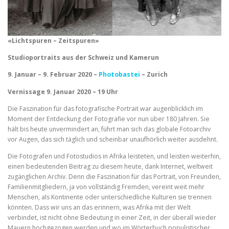
«Lichtspuren – Zeitspuren»
Studioportraits aus der Schweiz und Kamerun
9. Januar – 9. Februar 2020 –
Photobastei
– Zurich
Vernissage 9. Januar 2020 – 19 Uhr
Die Faszination für das fotografische Portrait war augenblicklich im
Moment der Entdeckung der Fotografie vor nun über 180 Jahren. Sie
hält bis heute unvermindert an, führt man sich das globale Fotoarchiv
vor Augen, das sich täglich und scheinbar unaufhörlich weiter ausdehnt.
Die Fotografen und Fotostudios in Afrika leisteten, und leisten weiterhin,
einen bedeutenden Beitrag zu diesem heute, dank Internet, weltweit
zugänglichen Archiv. Denn die Faszination für das Portrait, von Freunden,
Familienmitgliedern, ja von vollständig Fremden, vereint weit mehr
Menschen, als Kontinente oder unterschiedliche Kulturen sie trennen
könnten. Dass wir uns an das erinnern, was Afrika mit der Welt
verbindet, ist nicht ohne Bedeutung in einer Zeit, in der überall wieder
Mauern hochgezogen werden und wo im Wörterbuch populistischer